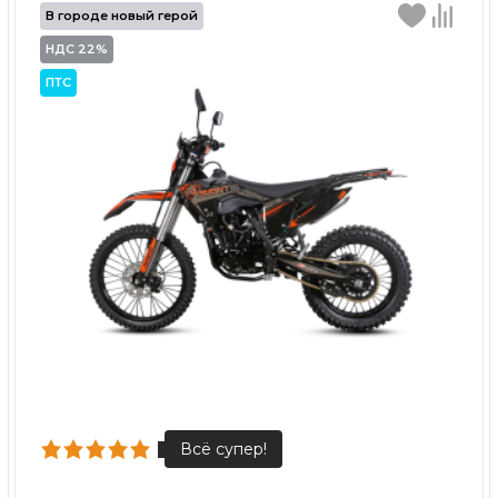
В городе новый герой
НДС 22%
ПТС