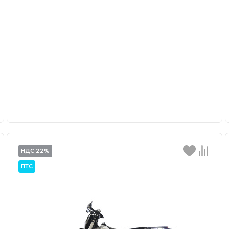
НДС 22%
ПТС