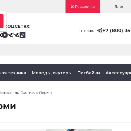
Блог
Рассрочка
В СОЦСЕТЯХ:
+7 (800) 35
Техника
ная техника
Мопеды, скутеры
Питбайки
Аксессуар
Мотоциклы Zuumav в Перми
рми