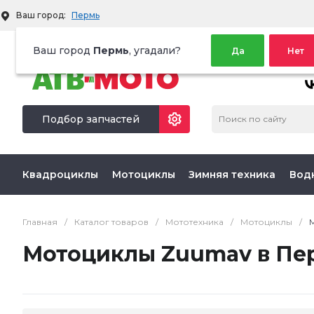
Ваш город:
Пермь
Территория активного отдыха
Ваш город
Пермь
, угадали?
Да
Нет
МЫ 
Подбор запчастей
Квадроциклы
Мотоциклы
Зимняя техника
Вод
Главная
/
Каталог товаров
/
Мототехника
/
Мотоциклы
/
Мотоциклы Zuumav в Пе