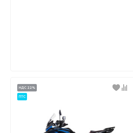
НДС 22%
ПТС