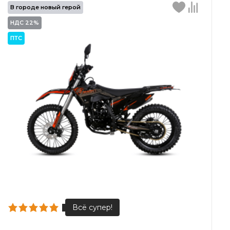
В городе новый герой
НДС 22%
ПТС