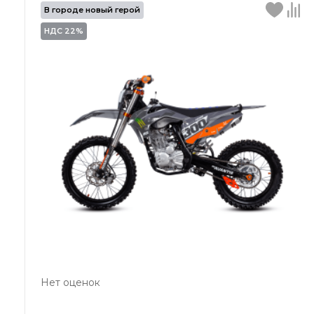
В городе новый герой
НДС 22%
Нет оценок