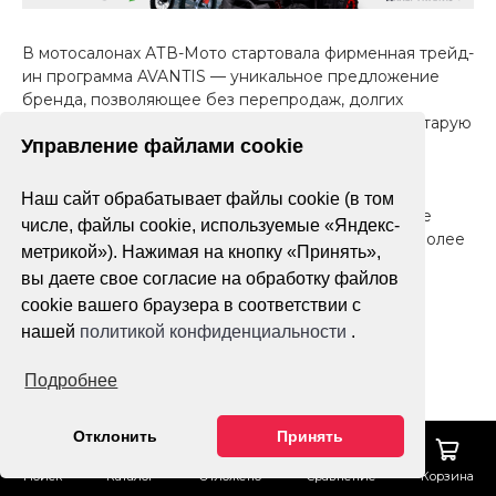
В мотосалонах АТВ-Мото стартовала фирменная трейд-
ин программа AVANTIS — уникальное предложение
бренда, позволяющее без перепродаж, долгих
переговоров и мороки с документами обновить старую
Управление файлами cookie
технику AVANTIS на новую.
Так что если у вас есть мотоцикл или квадроцикл
Наш сайт обрабатывает файлы cookie (в том
AVANTIS (и ему не больше трёх лет) — не упустите
числе, файлы cookie, используемые «Яндекс-
возможность выгодно и быстро обменять его на более
метрикой»). Нажимая на кнопку «Принять»,
свежую модель.
вы даете свое согласие на обработку файлов
cookie вашего браузера в соответствии с
Что мы делаем за вас:
— Проводим техосмотр и диагностику;
нашей
политикой конфиденциальности
.
— Рассчитываем рыночную стоимость;
— Подбираем новую модель;
Подробнее
— Оформляем сделку в тот же день.
Отклонить
Принять
Мы — официальные партнёры AVANTIS. Работая
напрямую с брендом, мы можем предложить лучшие
Поиск
Каталог
Отложено
Сравнение
Корзина
условия обмена и поддержку на всех этапах.